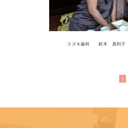
スズキ歯科 鈴木 真利子
1